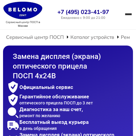
+7 (495) 023-41-97
Ежедневно с 9:00 до 21:00
Сервисный центр ПОСП
в
Москве
Сервисный центр ПОСП
Каталог устройств
Ремон
Замена дисплея (экрана)
оптического прицела
ПОСП 4x24B
Официальный сервис
Гарантийное обслуживание
оптического прицела ПОСП до 3 лет
Диагностика за наш счет,
ремонт по желанию
Бесплатный выезд курьера
в день обращения
Замена дисплея (экрана) оптического