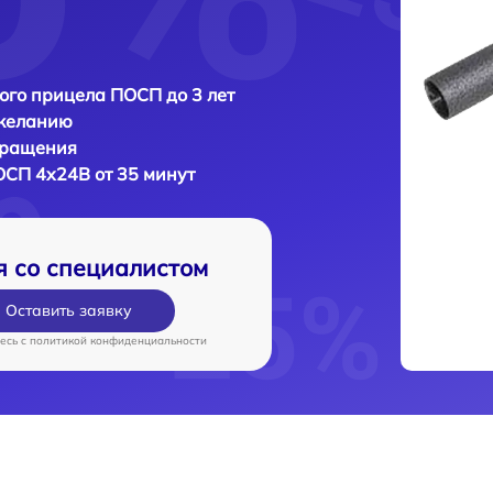
ого прицела ПОСП до 3 лет
 желанию
бращения
СП 4x24B от 35 минут
я со специалистом
Оставить заявку
есь c
политикой конфиденциальности