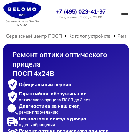
+7 (495) 023-41-97
Ежедневно с 9:00 до 21:00
Сервисный центр ПОСП
в
Москве
Сервисный центр ПОСП
Каталог устройств
Ремон
Ремонт оптики оптического
прицела
ПОСП 4x24B
Официальный сервис
Гарантийное обслуживание
оптического прицела ПОСП до 3 лет
Диагностика за наш счет,
ремонт по желанию
Бесплатный выезд курьера
в день обращения
Ремонт оптики оптического прицела