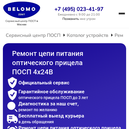
+7 (495) 023-41-97
Ежедневно с 9:00 до 21:00
Позвонить
мне утром
Сервисный центр ПОСП
в
Москве
Сервисный центр ПОСП
Каталог устройств
Ремон
Ремонт цепи питания
оптического прицела
ПОСП 4x24B
Официальный сервис
Гарантийное обслуживание
оптического прицела ПОСП до 3 лет
Диагностика за наш счет,
ремонт по желанию
Бесплатный выезд курьера
в день обращения
Ремонт цепи питания оптического прицела